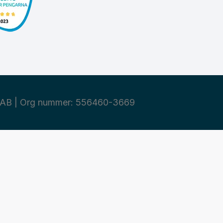
AB | Org nummer: 556460-3669