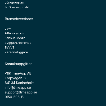
Löneprogram
IN Grossistprisfil
Branschversioner
Law
Affärssystem
Konsult/Media
Bygg/Entreprenad
El/VVS
Personalliggare
Kontaktuppgifter
P&K TimeApp AB
Torpvägen 12
641 34 Katrineholm
info@timeapp.se
support@timeapp.se
0150-506 15