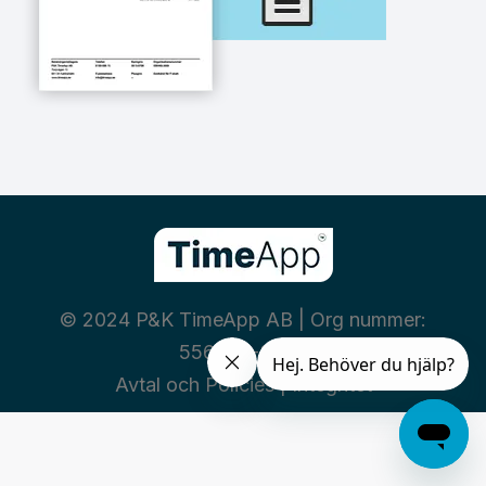
© 2024 P&K TimeApp AB | Org nummer:
556460-3669
Avtal och Policies
|
Integritet