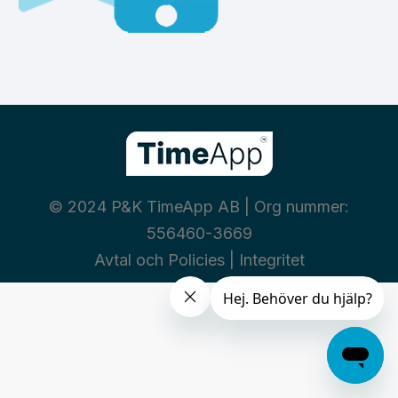
© 2024 P&K TimeApp AB | Org nummer:
556460-3669
Avtal och Policies
|
Integritet