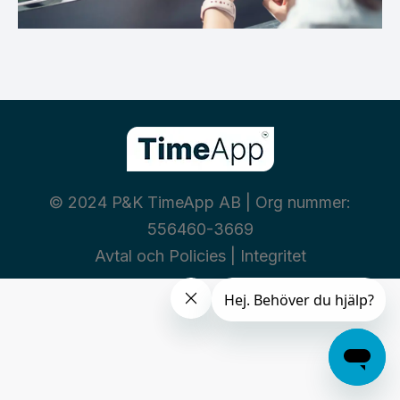
© 2024 P&K TimeApp AB | Org nummer:
556460-3669
Avtal och Policies
|
Integritet