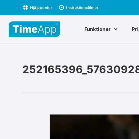
Hjälpcenter
Instruktionsfilmer
Funktioner
Pr
252165396_5763092