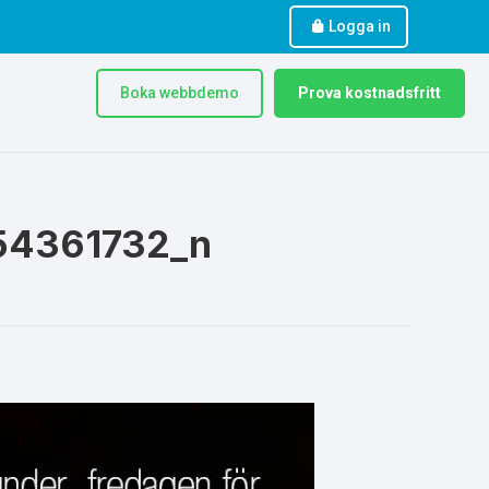
Logga in
Boka webbdemo
Prova kostnadsfritt
54361732_n