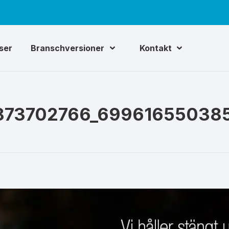
iser
Branschversioner
Kontakt
873702766_69961655038