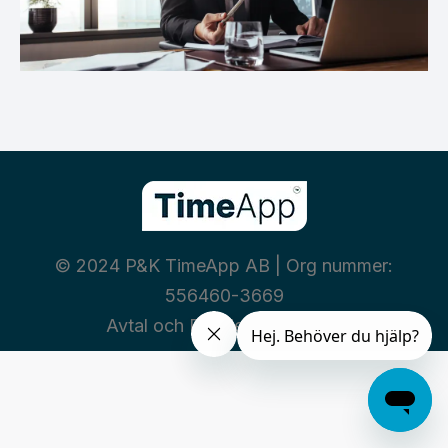
© 2024 P&K TimeApp AB | Org nummer:
556460-3669
Avtal och Policies
|
Integritet