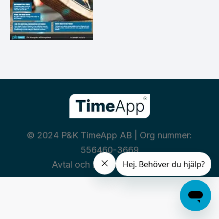
© 2024 P&K TimeApp AB | Org nummer:
556460-3669
Avtal och Policies
|
Integritet