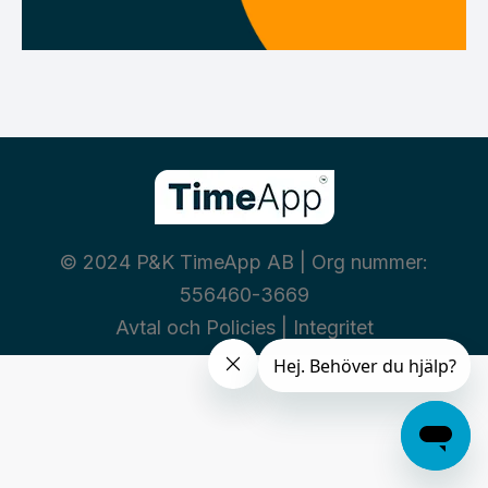
© 2024 P&K TimeApp AB | Org nummer:
556460-3669
Avtal och Policies
|
Integritet