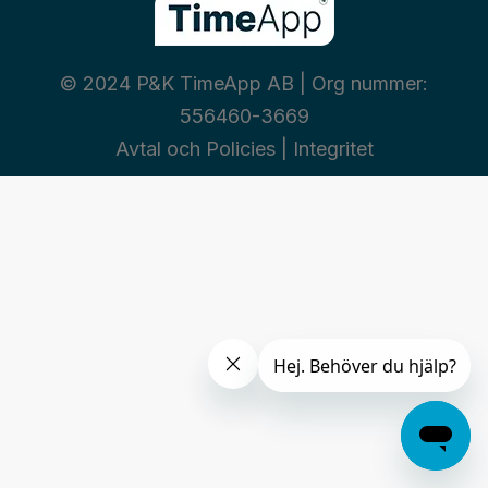
© 2024 P&K TimeApp AB | Org nummer:
556460-3669
Avtal och Policies
|
Integritet