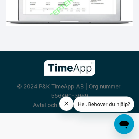
© 2024 P&K TimeApp AB | Org nummer:
556460-3669
Avtal och Policies
|
Integritet