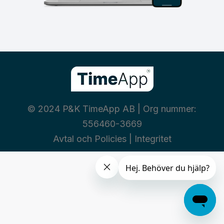
© 2024 P&K TimeApp AB | Org nummer:
556460-3669
Avtal och Policies
|
Integritet