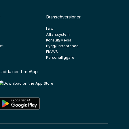
r
Branschversioner
Law
Affärssystem
Konsult/Media
fil
Bygg/Entreprenad
El/VVS
Personalliggare
Ladda ner TimeApp