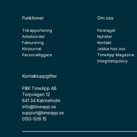
Funktioner
Om oss
Tidrapportering
Företaget
Arbetsorder
Nyheter
Fakturering
Kontakt
Körjournal
Jobba hos oss
Personalliggare
TimeApp Magazine
Integritetspolicy
Kontaktuppgifter
P&K TimeApp AB
Torpvägen 12
641 34 Katrineholm
info@timeapp.se
support@timeapp.se
0150-506 15