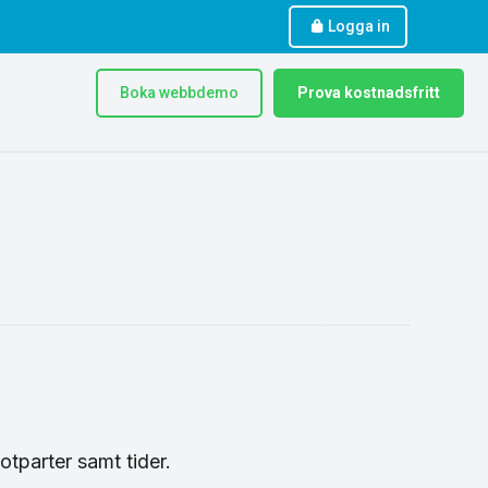
Logga in
Boka webbdemo
Prova kostnadsfritt
otparter samt tider.