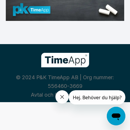
© 2024 P&K TimeApp AB | Org nummer:
556460-3669
Avtal och Policies
|
Integritet