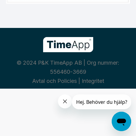
© 2024 P&K TimeApp AB | Org nummer:
556460-3669
Avtal och Policies
|
Integritet