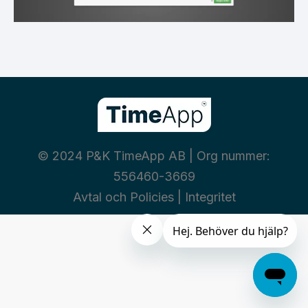
© 2024 P&K TimeApp AB | Org nummer:
556460-3669
Avtal och Policies
|
Integritet