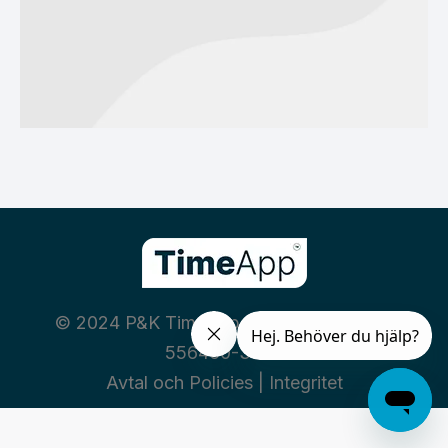
© 2024 P&K TimeApp AB | Org nummer:
556460-3669
Avtal och Policies
|
Integritet