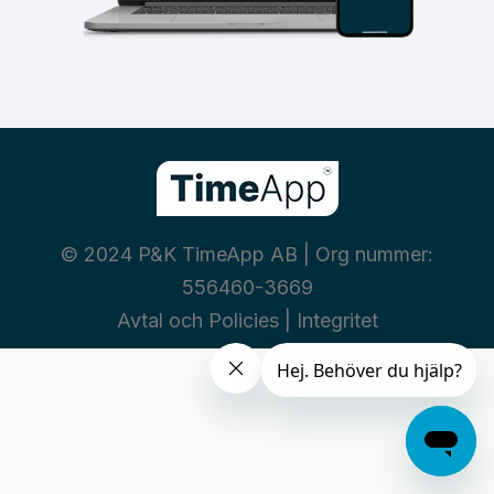
© 2024 P&K TimeApp AB | Org nummer:
556460-3669
Avtal och Policies
|
Integritet