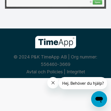
© 2024 P&K TimeApp AB | Org nummer:
556460-3669
Avtal och Policies
|
Integritet