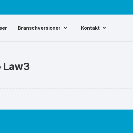
iser
Branschversioner
Kontakt
p Law3