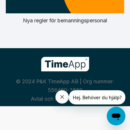
Nya regler för bemanningspersonal
© 2024 P&K TimeApp AB | Org nummer:
556460-3669
Avtal och Policies
|
Integritet