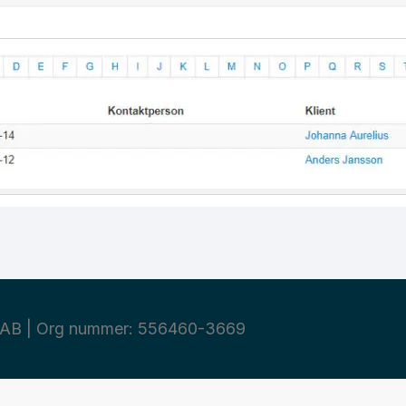
AB | Org nummer: 556460-3669