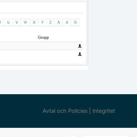
Avtal och Policies
|
Integritet