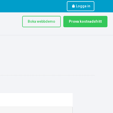
Logga in
Boka webbdemo
Prova kostnadsfritt