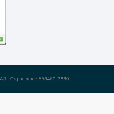
AB | Org nummer: 556460-3669