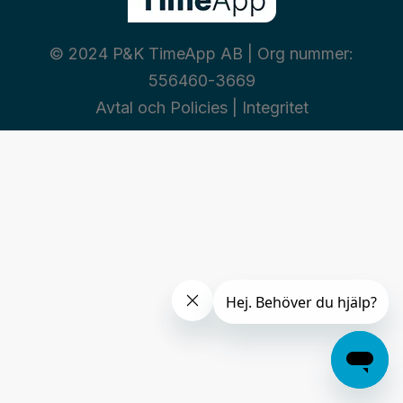
© 2024 P&K TimeApp AB | Org nummer:
556460-3669
Avtal och Policies
|
Integritet