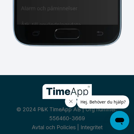
© 2024 P&K TimeApp AB | Org nummer:
556460-3669
Avtal och Policies
|
Integritet