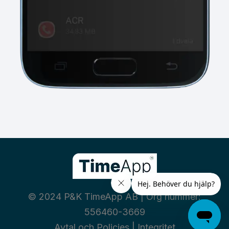
© 2024 P&K TimeApp AB | Org nummer:
556460-3669
Avtal och Policies
|
Integritet