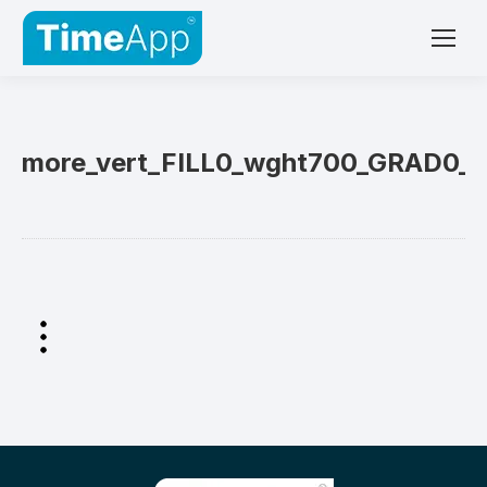
more_vert_FILL0_wght700_GRAD0_