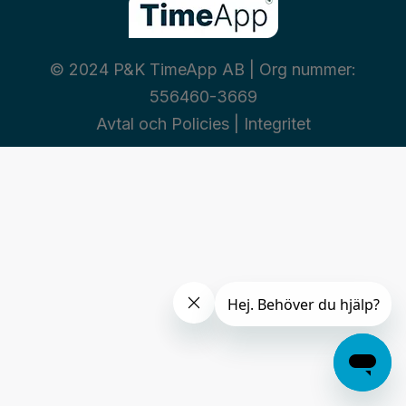
© 2024 P&K TimeApp AB | Org nummer:
556460-3669
Avtal och Policies
|
Integritet