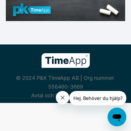
© 2024 P&K TimeApp AB | Org nummer:
556460-3669
Avtal och Policies
|
Integritet