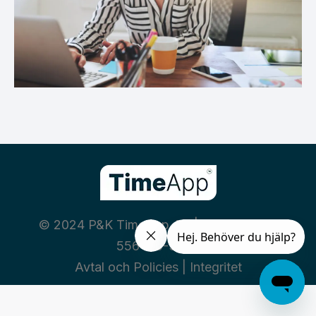
© 2024 P&K TimeApp AB | Org nummer:
556460-3669
Avtal och Policies
|
Integritet