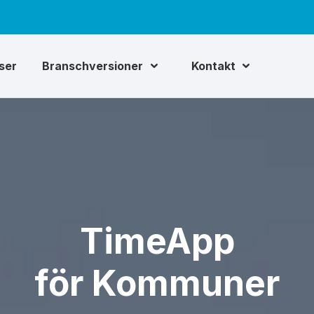
iser
Branschversioner
Kontakt
Time
App
för Kommuner