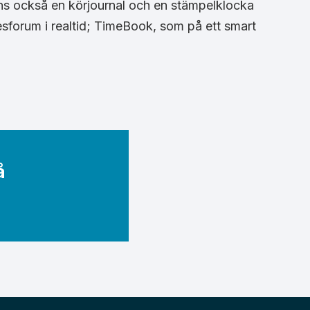
nns också en körjournal och en stämpelklocka
esforum i realtid; TimeBook, som på ett smart
å