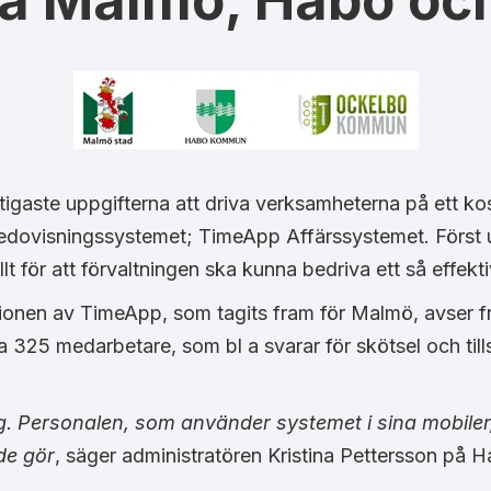
 a Malmö, Habo o
gaste uppgifterna att driva verksamheterna på ett kostn
tredovisningssystemet; TimeApp Affärssystemet. Först 
t för att förvaltningen ska kunna bedriva ett så effekti
onen av TimeApp, som tagits fram för Malmö, avser fra
a 325 medarbetare, som bl a svarar för skötsel och tills
. Personalen, som använder systemet i sina mobiler, 
de gör
, säger administratören Kristina Pettersson på