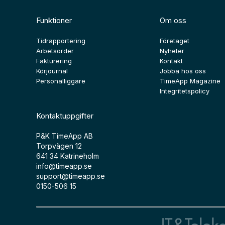
Funktioner
Om oss
Tidrapportering
Företaget
Arbetsorder
Nyheter
Fakturering
Kontakt
Körjournal
Jobba hos oss
Personalliggare
TimeApp Magazine
Integritetspolicy
Kontaktuppgifter
P&K TimeApp AB
Torpvägen 12
641 34 Katrineholm
info@timeapp.se
support@timeapp.se
0150-506 15