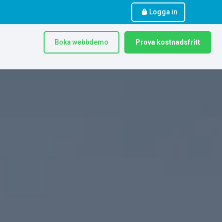
Logga in
Boka webbdemo
Prova kostnadsfritt