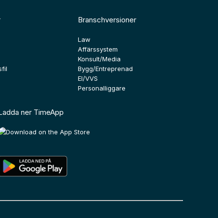
r
Branschversioner
Law
Affärssystem
Konsult/Media
fil
Bygg/Entreprenad
El/VVS
Personalliggare
Ladda ner TimeApp