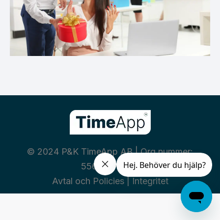
© 2024 P&K TimeApp AB | Org nummer:
556460-3669
Avtal och Policies
|
Integritet