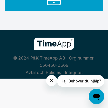
© 2024 P&K TimeApp AB | Org nummer:
556460-3669
Avtal och Policies
|
Integritet