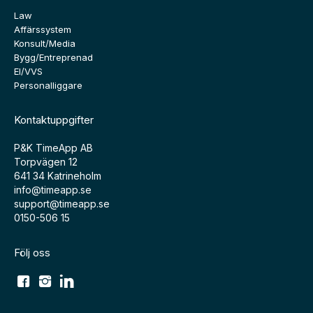
Law
Affärssystem
Konsult/Media
Bygg/Entreprenad
El/VVS
Personalliggare
Kontaktuppgifter
P&K TimeApp AB
Torpvägen 12
641 34 Katrineholm
info@timeapp.se
support@timeapp.se
0150-506 15
Följ oss