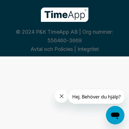
© 2024 P&K TimeApp AB | Org nummer:
556460-3669
Avtal och Policies
|
Integritet