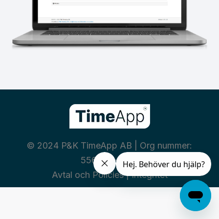
© 2024 P&K TimeApp AB | Org nummer:
556460-3669
Avtal och Policies
|
Integritet