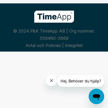
© 2024 P&K TimeApp AB | Org nummer:
556460-3669
Avtal och Policies
|
Integritet