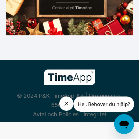
© 2024 P&K TimeApp AB | Org nummer:
556460-3669
Avtal och Policies
|
Integritet