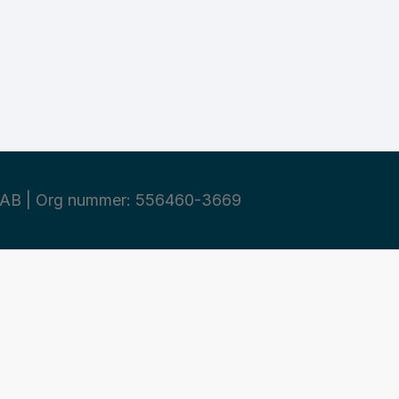
AB | Org nummer: 556460-3669