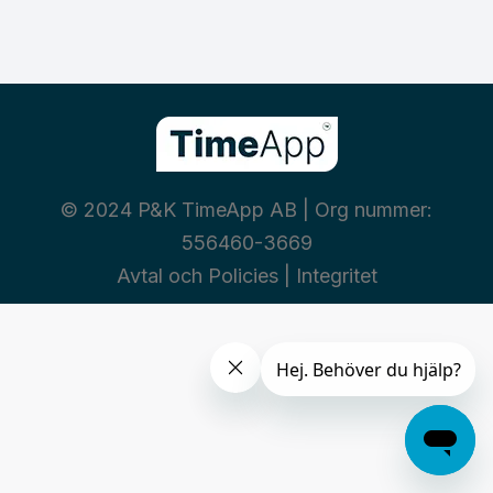
© 2024 P&K TimeApp AB | Org nummer:
556460-3669
Avtal och Policies
|
Integritet