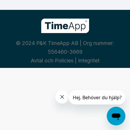
© 2024 P&K TimeApp AB | Org nummer:
556460-3669
Avtal och Policies
|
Integritet