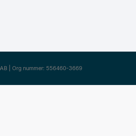
AB | Org nummer: 556460-3669