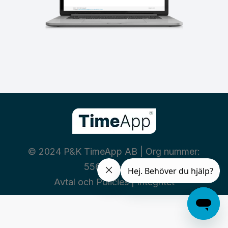
© 2024 P&K TimeApp AB | Org nummer:
556460-3669
Avtal och Policies
|
Integritet