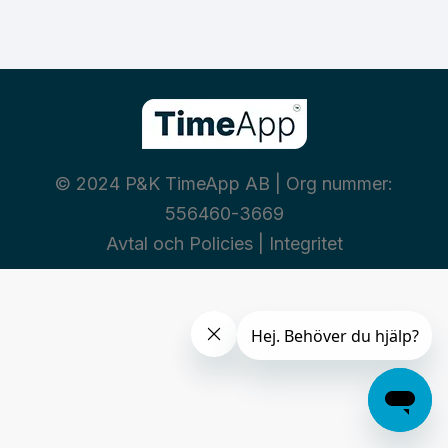
© 2024 P&K TimeApp AB | Org nummer:
556460-3669
Avtal och Policies
|
Integritet