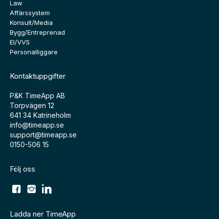
Law
Affärssystem
Konsult/Media
Bygg/Entreprenad
El/VVS
Personalliggare
Kontaktuppgifter
P&K TimeApp AB
Torpvägen 12
641 34 Katrineholm
info@timeapp.se
support@timeapp.se
0150-506 15
Följ oss
Ladda ner TimeApp