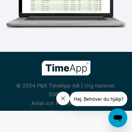
© 2024 P&K TimeApp AB | Org nummer:
556460-3669
Avtal och Policies
|
Integritet