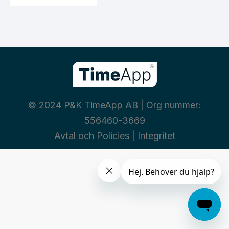
© 2024 P&K TimeApp AB | Org nummer:
556460-3669
Avtal och Policies
|
Integritet