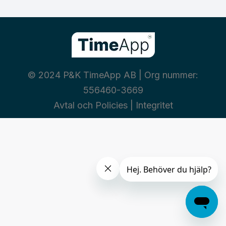
© 2024 P&K TimeApp AB | Org nummer:
556460-3669
Avtal och Policies
|
Integritet