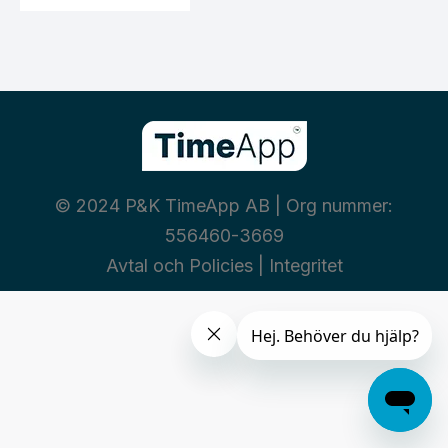
© 2024 P&K TimeApp AB | Org nummer:
556460-3669
Avtal och Policies
|
Integritet