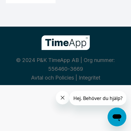
© 2024 P&K TimeApp AB | Org nummer:
556460-3669
Avtal och Policies
|
Integritet