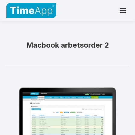
Macbook arbetsorder 2