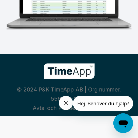
© 2024 P&K TimeApp AB | Org nummer:
556460-3669
Avtal och Policies
|
Integritet